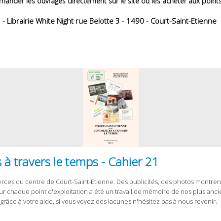
nder les ouvrages directement sur le site ou les acheter aux points 
- Librairie White Night rue Belotte 3 - 1490 - Court-Saint-Etienne
à travers le temps - Cahier 21
ces du centre de Court-Saint-Etienne. Des publicités, des photos montren
 chaque point d'exploitation a été un travail de mémoire de nos plus ancie
 grâce à votre aide, si vous voyez des lacunes n'hésitez pas à nous revenir.