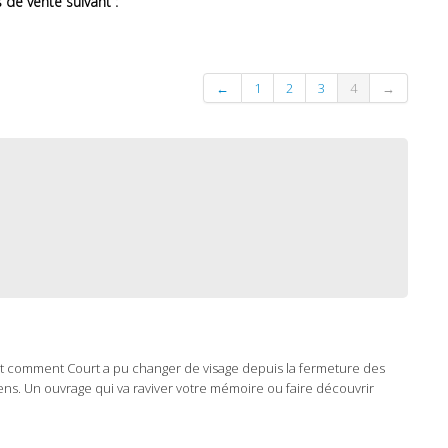
de vente suivant :
←
1
2
3
4
→
t comment Court a pu changer de visage depuis la fermeture des
ns. Un ouvrage qui va raviver votre mémoire ou faire découvrir