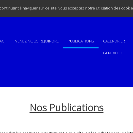
n continuant à naviguer sur ce site, vous acceptez notre utilisation des cooki
ACT
VENEZ NOUS REJOINDRE
PUBLICATIONS
CALENDRIER
GENEALOGIE
Nos Publications