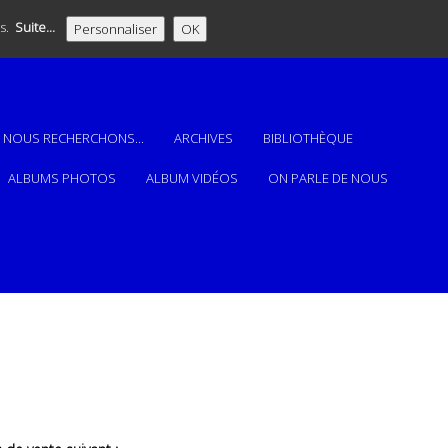
es.
Suite...
Personnaliser
OK
NOUS RECHERCHONS...
ARCHIVES
BIBLIOTHÈQUE
ALBUMS PHOTOS
ALBUM VIDÉOS
ON PARLE DE NOUS