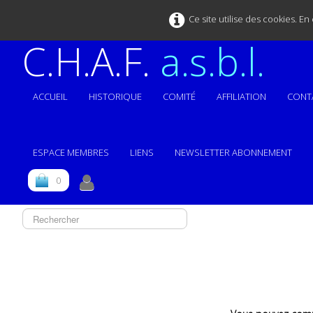
Ce site utilise des cookies. E
C.H.A.F.
a.s.b.l.
ACCUEIL
HISTORIQUE
COMITÉ
AFFILIATION
CONT
ESPACE MEMBRES
LIENS
NEWSLETTER ABONNEMENT
0